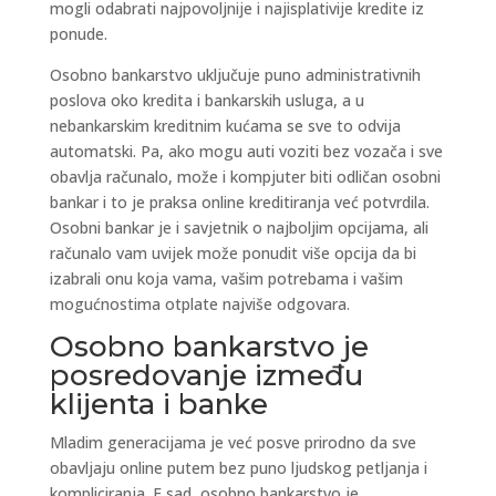
mogli odabrati najpovoljnije i najisplativije kredite iz
ponude.
Osobno bankarstvo uključuje puno administrativnih
poslova oko kredita i bankarskih usluga, a u
nebankarskim kreditnim kućama se sve to odvija
automatski. Pa, ako mogu auti voziti bez vozača i sve
obavlja računalo, može i kompjuter biti odličan osobni
bankar i to je praksa online kreditiranja već potvrdila.
Osobni bankar je i savjetnik o najboljim opcijama, ali
računalo vam uvijek može ponudit više opcija da bi
izabrali onu koja vama, vašim potrebama i vašim
mogućnostima otplate najviše odgovara.
Osobno bankarstvo je
posredovanje između
klijenta i banke
Mladim generacijama je već posve prirodno da sve
obavljaju online putem bez puno ljudskog petljanja i
kompliciranja. E sad, osobno bankarstvo je