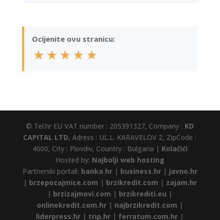
Ocijenite ovu stranicu:
★
★
★
★
★
© Tel.hr EU VAT number : 205391327, Company :
KD
CAPITAL LTD
, Adress : UL.L. KARAVELOV 2, ZipCode :
4000, City : Plovdiv, Country : Bulgaria |
Kolačići
Hosted by:
Najbolji web hosting
Partnerski portali:
banka.hr
|
business.hr
|
javno.hr
|
brzepozajmice.com
|
brzikredit.com
|
zajam.hr
|
brzizajmovi.com
|
brzikrediti.eu
|
onlinekredit.com.hr
|
najbrzikredit.com
|
liderpress.hr
|
trip.hr
|
ferratum.com.hr
|