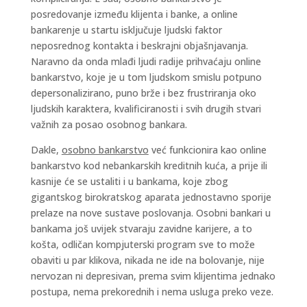
posredovanje između klijenta i banke, a online
bankarenje u startu isključuje ljudski faktor
neposrednog kontakta i beskrajni objašnjavanja.
Naravno da onda mlađi ljudi radije prihvaćaju online
bankarstvo, koje je u tom ljudskom smislu potpuno
depersonalizirano, puno brže i bez frustriranja oko
ljudskih karaktera, kvalificiranosti i svih drugih stvari
važnih za posao osobnog bankara.
Dakle,
osobno bankarstvo
već funkcionira kao online
bankarstvo kod nebankarskih kreditnih kuća, a prije ili
kasnije će se ustaliti i u bankama, koje zbog
gigantskog birokratskog aparata jednostavno sporije
prelaze na nove sustave poslovanja. Osobni bankari u
bankama još uvijek stvaraju zavidne karijere, a to
košta, odličan kompjuterski program sve to može
obaviti u par klikova, nikada ne ide na bolovanje, nije
nervozan ni depresivan, prema svim klijentima jednako
postupa, nema prekorednih i nema usluga preko veze.