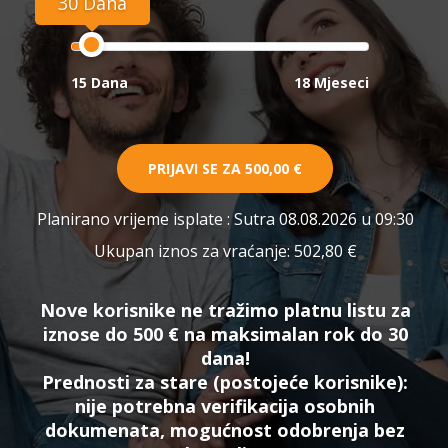
30 Dana
15 Dana
18 Mjeseci
PRIJAVI SE ZA
500,00 €
Planirano vrijeme isplate
: Sutra 08.08.2026 u 09:30
Ukupan iznos za vraćanje:
502,80 €
Nove korisnike ne tražimo platnu listu za
iznose do 500 € na maksimalan rok do 30
dana!
Prednosti za stare (postojeće korisnike):
nije potrebna verifikacija osobnih
dokumenata, mogućnost odobrenja bez