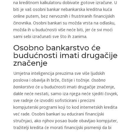
na kreditnom kalkulatoru dobivate gotove izračune. U
biti je vaš osobni bankar nebankarska kreditna kuća
online putem, bez nervoznih i frustriranih financijskih
činovnika. Osobni bankari su možda vrsta na odlasku,
možda ih u budućnosti više neće biti, jer će svi moći
sami sebi izračunati sve što ih zanima.
Osobno bankarstvo će
budućnosti imati drugačije
značenje
Umjetna inteligencija preuzima sve više ljudskih
poslova i obavlja ih brže, čistije i točnije.
Osobno
bankarstvo
će u budućnosti imati drugačije značenje,
dakle neće nestati, samo iza njega neće sjediti čovjek,
sve radnje će izvoditi sofisticirani i precizni
kompjuterski programi koji to kod internetskih kredita
već rade. Osobni bankari su educirani financijski
stručnjaci, ako njihov posao bude obavljao kompjuter,
tražitelji kredita će morati financijski pismeniji da bi