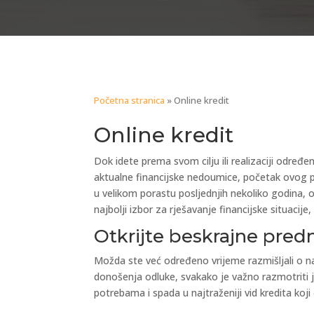
Početna stranica
»
Online kredit
Online kredit
Dok idete prema svom cilju ili realizaciji određe
aktualne financijske nedoumice, početak ovog pro
u velikom porastu posljednjih nekoliko godina,
najbolji izbor za rješavanje financijske situac
Otkrijte beskrajne predn
Možda ste već određeno vrijeme razmišljali o naj
donošenja odluke, svakako je važno razmotriti je
potrebama i spada u najtraženiji vid kredita koji