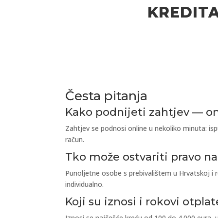
KREDIT
Česta pitanja
Kako podnijeti zahtjev — on
Zahtjev se podnosi online u nekoliko minuta: isp
račun.
Tko može ostvariti pravo na
Punoljetne osobe s prebivalištem u Hrvatskoj i r
individualno.
Koji su iznosi i rokovi otpl
Iznosi se najčešće kreću od 100 do 4.000 eura, 