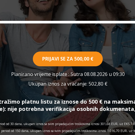
PRIJAVI SE ZA
500,00 €
Planirano vrijeme isplate
: Sutra 08.08.2026 u 09:30
Ukupan iznos za vraćanje:
502,80 €
tražimo platnu listu za iznose do 500 € na maksim
e):
nije potrebna verifikacija osobnih dokumenata
iod od 30 dana, ukupan iznos sa svim pripadajućim troškovima iznosi 301,68 EUR, uz EKS 7,03
a period od 150 dana, ukupan iznos sa svim pripadajućim troškovima iznosi 1.016,70 EUR, uz 