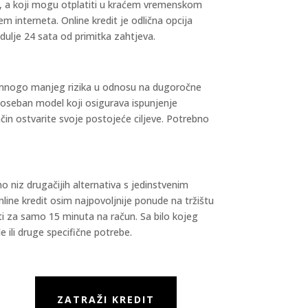
ca, a koji mogu otplatiti u kraćem vremenskom
m interneta. Online kredit je odlična opcija
ulje 24 sata od primitka zahtjeva.
 i mnogo manjeg rizika u odnosu na dugoročne
 poseban model koji osigurava ispunjenje
čin ostvarite svoje postojeće ciljeve. Potrebno
o niz drugačijih alternativa s jedinstvenim
nline kredit osim najpovoljnije ponude na tržištu
biti za samo 15 minuta na račun. Sa bilo kojeg
 ili druge specifične potrebe.
ZATRAŽI KREDIT