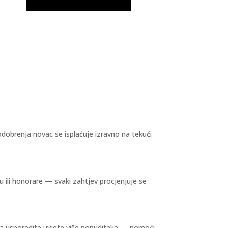
odobrenja novac se isplaćuje izravno na tekući
u ili honorare — svaki zahtjev procjenjuje se
va usporedite uvjete više ponuditelja — pomoći