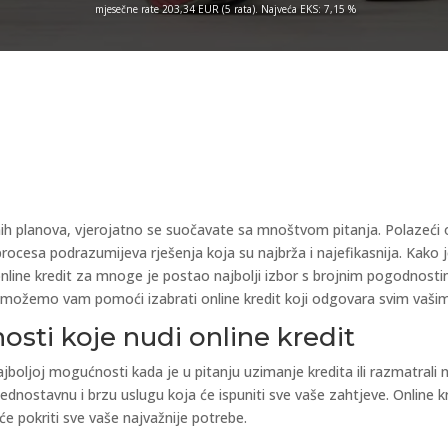
mjesečne rate 203,34 EUR (5 rata). Najveća EKS: 7,15 %
nih planova, vjerojatno se suočavate sa mnoštvom pitanja. Polazeći od t
cesa podrazumijeva rješenja koja su najbrža i najefikasnija. Kako je 
 online kredit za mnoge je postao najbolji izbor s brojnim pogodnost
ije, možemo vam pomoći izabrati online kredit koji odgovara svim vaš
osti koje nudi online kredit
boljoj mogućnosti kada je u pitanju uzimanje kredita ili razmatrali na
dnostavnu i brzu uslugu koja će ispuniti sve vaše zahtjeve. Online k
 će pokriti sve vaše najvažnije potrebe.