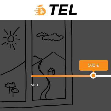
500 €
50 €