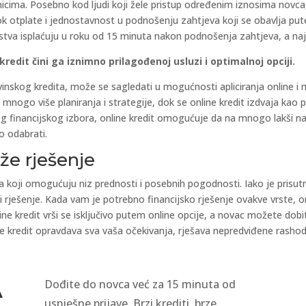
isnicima. Posebno kod ljudi koji žele pristup određenim iznosima nov
rok otplate i jednostavnost u podnošenju zahtjeva koji se obavlja pute
tva isplaćuju u roku od 15 minuta nakon podnošenja zahtjeva, a najd
redit čini ga iznimno prilagođenoj usluzi i optimalnoj opciji.
ovinskog kredita, može se sagledati u mogućnosti apliciranja online
mnogo više planiranja i strategije, dok se online kredit izdvaja kao
eg financijskog izbora, online kredit omogućuje da na mnogo lakši na
o odabrati.
rže rješenje
ta koji omogućuju niz prednosti i posebnih pogodnosti. Iako je prisutn
ji rješenje. Kada vam je potrebno financijsko rješenje ovakve vrste, o
nline kredit vrši se isključivo putem online opcije, a novac možete do
ine kredit opravdava sva vaša očekivanja, rješava nepredviđene rashode
Dođite do novca već za 15 minuta od
A
uspješne prijave. Brzi krediti, brze