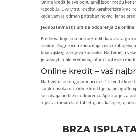
Online kredit je sve popularniji izbor među kor
razdoblju. Ovu vrstu kredita karakterizira kraći 
kada vam je odmah potreban novac, jer se sreds
Jednostavnost i brzina odobrenja za online k
Prednost koju ima online kredit, kao vrsta got
kredite. Dugoročna zaduženja često zahtijevaju 
financijskog zahtjeva korisnika. Na temelju vaš
je odvojiti malo vremena, informirajte se i mudr
Online kredit – vaš najb
Na tržištu se mogu pronaći različite vrste kredi
karakteristikama, online kredit je najprilagođeni
se izdvaja po brzini odobrenja. Apliciranje za o
mjesta, mobitela ili tableta, bez kašnjenja, onl
BRZA ISPLAT