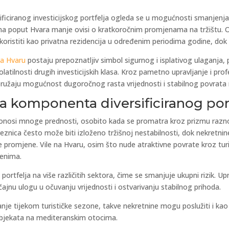
sificiranog investicijskog portfelja ogleda se u mogućnosti smanjenja
ama poput Hvara manje ovisi o kratkoročnim promjenama na tržištu.
 koristiti kao privatna rezidencija u određenim periodima godine, d
na Hvaru
postaju prepoznatljiv simbol sigurnog i isplativog ulaganja, 
 volatilnosti drugih investicijskih klasa. Kroz pametno upravljanje i pro
ružaju mogućnost dugoročnog rasta vrijednosti i stabilnog povrata n
na komponenta diversificiranog por
 donosi mnoge prednosti, osobito kada se promatra kroz prizmu raznolik
veznica često može biti izloženo tržišnoj nestabilnosti, dok nekretni
romjene. Vile na Hvaru, osim što nude atraktivne povrate kroz turis
menima.
 portfelja na više različitih sektora, čime se smanjuje ukupni rizik.
ajnu ulogu u očuvanju vrijednosti i ostvarivanju stabilnog prihoda.
nje tijekom turističke sezone, takve nekretnine mogu poslužiti i kao
objekata na mediteranskim otocima.