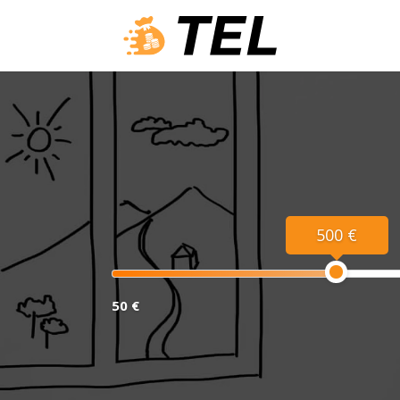
500 €
50 €