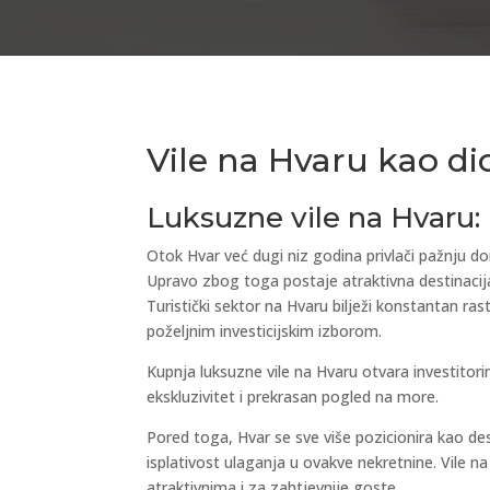
Vile na Hvaru kao dio
Luksuzne vile na Hvaru: I
Otok Hvar već dugi niz godina privlači pažnju dom
Upravo zbog toga postaje atraktivna destinacija
Turistički sektor na Hvaru bilježi konstantan r
poželjnim investicijskim izborom.
Kupnja luksuzne vile na Hvaru otvara investitori
ekskluzivitet i prekrasan pogled na more.
Pored toga, Hvar se sve više pozicionira kao de
isplativost ulaganja u ovakve nekretnine. Vile 
atraktivnima i za zahtjevnije goste.