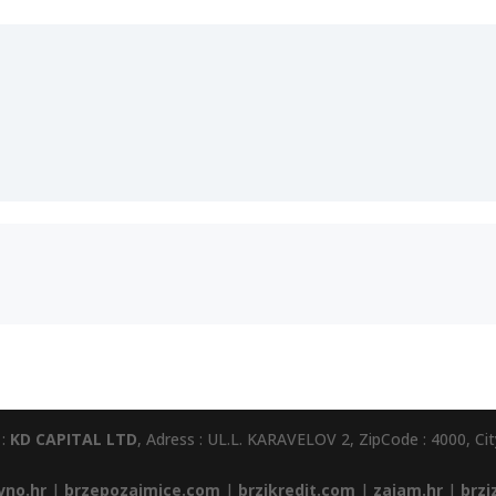
 :
KD CAPITAL LTD
, Adress : UL.L. KARAVELOV 2, ZipCode : 4000, City
vno.hr
|
brzepozajmice.com
|
brzikredit.com
|
zajam.hr
|
brzi