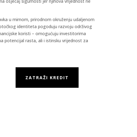
ma osjećaj sigurnosti jer njihova vrijednost ne
boravka u mirnom, prirodnom okruženju udaljenom
 otočkog identiteta pogoduju razvoju održivog
ancijske koristi – omogućuju investitorima
 potencijal rasta, ali i istinsku vrijednost za
ZATRAŽI KREDIT