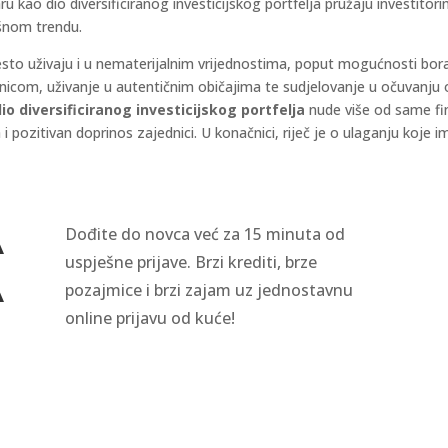
u kao dio diversificiranog investicijskog portfelja pružaju investitori
žišnom trendu.
u često uživaju i u nematerijalnim vrijednostima, poput mogućnosti 
icom, uživanje u autentičnim običajima te sudjelovanje u očuvanju
io diversificiranog investicijskog portfelja
nude više od same fin
pozitivan doprinos zajednici. U konačnici, riječ je o ulaganju koje ima
Dođite do novca već za 15 minuta od
A
uspješne prijave. Brzi krediti, brze
A
pozajmice i brzi zajam uz jednostavnu
online prijavu od kuće!