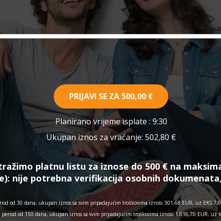
PRIJAVI SE ZA
500,00 €
Planirano vrijeme isplate
: 9:30
Ukupan iznos za vraćanje:
502,80 €
tražimo platnu listu za iznose do 500 € na maksim
e):
nije potrebna verifikacija osobnih dokumenata
iod od 30 dana, ukupan iznos sa svim pripadajućim troškovima iznosi 301,68 EUR, uz EKS 7,03
a period od 150 dana, ukupan iznos sa svim pripadajućim troškovima iznosi 1.016,70 EUR, uz 