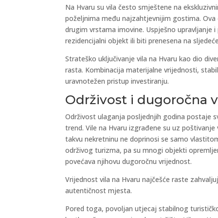
Na Hvaru su vila često smještene na ekskluzivnim
poželjnima među najzahtjevnijim gostima. Ova ek
drugim vrstama imovine. Uspješno upravljanje i
rezidencijalni objekt ili biti prenesena na sljedeć
Strateško uključivanje vila na Hvaru kao dio dive
rasta. Kombinacija materijalne vrijednosti, stab
uravnotežen pristup investiranju.
Održivost i dugoročna v
Održivost ulaganja posljednjih godina postaje sve
trend. Vile na Hvaru izgrađene su uz poštivanje 
takvu nekretninu ne doprinosi se samo vlastitom f
održivog turizma, pa su mnogi objekti opremlje
povećava njihovu dugoročnu vrijednost.
Vrijednost vila na Hvaru najčešće raste zahvalj
autentičnost mjesta.
Pored toga, povoljan utjecaj stabilnog turisti