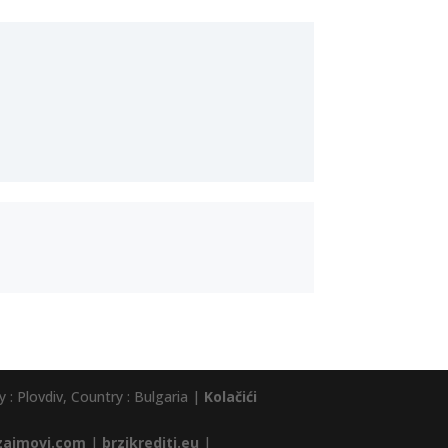
 : Plovdiv, Country : Bulgaria |
Kolačići
zajmovi.com
|
brzikrediti.eu
|