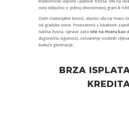
kratkoročne uspone i padove tržišta. Vile na Hvar
ovisi isključivo o jednoj ekonomskoj grani ili tr
Osim materijalne koristi, vlasnici vila na Hvar
od gradske vreve. Povezanost s lokalnom zajedn
načina života. Upravo zato
vile na Hvaru kao d
dugoročnu sigurnost, ostvarenje osobnih ciljeva i 
buduće generacije.
BRZA ISPLAT
KREDIT