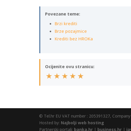
Povezane teme:
Brzi krediti
Brze pozajmice
Krediti bez HROKa
Ocijenite ovu stranicu:
★
★
★
★
★
© Tel.hr EU VAT number : 205391327, Company
Hosted by:
Najbolji web hosting
Partnerski portali:
banka.hr
|
business.hr
|
ja