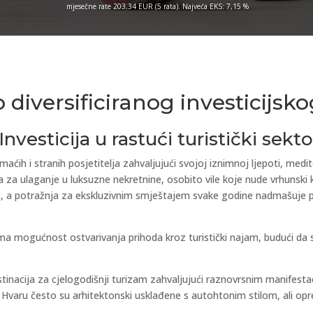
mjesečne rate 203,34 EUR (5 rata). Najveća EKS: 7,15 %
 diversificiranog investicijsko
nvesticija u rastući turistički sekto
aćih i stranih posjetitelja zahvaljujući svojoj iznimnoj ljepoti, medit
 za ulaganje u luksuzne nekretnine, osobito vile koje nude vrhunski k
ast, a potražnja za ekskluzivnim smještajem svake godine nadmašuje 
ma mogućnost ostvarivanja prihoda kroz turistički najam, budući da su
stinacija za cjelogodišnji turizam zahvaljujući raznovrsnim manifest
na Hvaru često su arhitektonski usklađene s autohtonim stilom, ali op