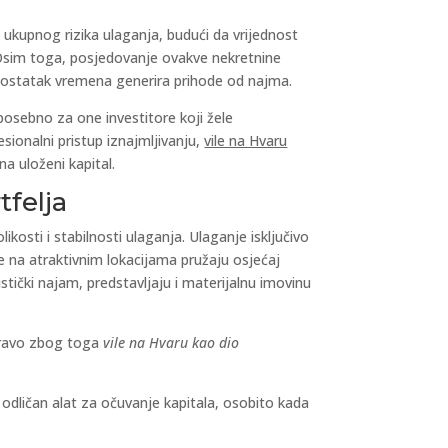
 ukupnog rizika ulaganja, budući da vrijednost
 Osim toga, posjedovanje ovakve nekretnine
ok ostatak vremena generira prihode od najma.
posebno za one investitore koji žele
fesionalni pristup iznajmljivanju,
vile na Hvaru
a uloženi kapital.
tfelja
osti i stabilnosti ulaganja. Ulaganje isključivo
ne na atraktivnim lokacijama pružaju osjećaj
tički najam, predstavljaju i materijalnu imovinu
 Upravo zbog toga
vile na Hvaru kao dio
 odličan alat za očuvanje kapitala, osobito kada