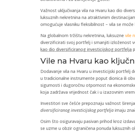
Važnost uključivanja vila na Hvaru kao dio diver
luksuznih nekretnina na atraktivnim destinacij
omogućuje vlasniku fleksibilnost – vila se može
Na globalnom tržištu nekretnina, luksuzne
vile 
diverzificirati svoj portfelj i smanjiti izloženost
kao dio diversificiranog investicijskog portfelja
p
Vile na Hvaru kao ključ
Dodavanje vila na Hvaru u investicijski portfelj
u tradicionalne instrumente poput dionica ili ob
sigurnosti i dugoročnu otpornost na ekonomske p
koja zadržava vrijednost čak i u izazovnim vre
Investitori sve češće prepoznaju važnost širenja
diversificiranog investicijskog portfelja
imaju znač
Osim što osiguravaju pasivan prihod kroz izdava
se uzme u obzir ograničena ponuda luksuznih 