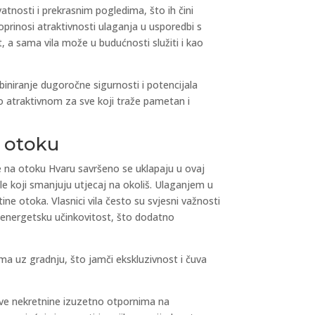
atnosti i prekrasnim pogledima, što ih čini
prinosi atraktivnosti ulaganja u usporedbi s
 a sama vila može u budućnosti služiti i kao
mbiniranje dugoročne sigurnosti i potencijala
no atraktivnom za sve koji traže pametan i
a otoku
nine na otoku Hvaru savršeno se uklapaju u ovaj
le koji smanjuju utjecaj na okoliš. Ulaganjem u
ne otoka. Vlasnici vila često su svjesni važnosti
a energetsku učinkovitost, što dodatno
ma uz gradnju, što jamči ekskluzivnost i čuva
kve nekretnine izuzetno otpornima na