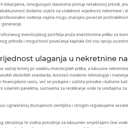
 lokacijama, omogućujući vlasnicima pristup netaknutoj prirodi, priv
skluzivnost dodatno utječe na stabilnost vrijednosti nekretnine i do
 profesionalno vođenje najma mogu značajno povećati profitabilnost,
e generacije.
rsificiranog investicijskog portfelja pruža investitorima priliku za ko
ilnog prihoda i mogućnosti povećanja kapitala čini ovu opciju izuzet
rijednost ulaganja u nekretnine n
 važniji kriterij pri odabiru investicijskih prilika, a luksuzne nekret
visokih ekoloških standarda, koristeći moderne tehnologije i materija
inancijskom rastu, već se podupire i zaštita prirodne i kulturne bašti
ni solarnim panelima, sustavima za recikliranje vode te uređajima z
ujući ograničenoj dostupnosti zemljišta i strogim regulacijama vezani
čkog okruženja te stalna potražnja za luksuznim smještajem čine ova