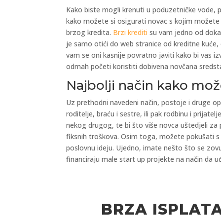
Kako biste mogli krenuti u poduzetničke vode, pr
kako možete si osigurati novac s kojim možete z
brzog kredita.
Brzi krediti
su vam jedno od dokaza
je samo otići do web stranice od kreditne kuće, o
vam se oni kasnije povratno javiti kako bi vas 
odmah početi koristiti dobivena novčana sredst
Najbolji način kako mož
Uz prethodni navedeni način, postoje i druge opci
roditelje, braću i sestre, ili pak rodbinu i prija
nekog drugog, te bi što više novca uštedjeli za
fiksnih troškova. Osim toga, možete pokušati s 
poslovnu ideju. Ujedno, imate nešto što se zovu 
financiraju male start up projekte na način da u
BRZA ISPLAT