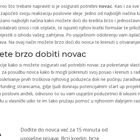
vo što trebate napraviti si je osigurati potrebni
novac
. Kao i za sve
apočeti svoju realizaciju poslovne ideje. Jedno od najboljih načina
no najboljih načina kako možete doći do kredita brzo i jednostavno,
dabrati iznos i rok otplate, te ispuniti njihov kratki formular te pri
izvijestili o ishodu vašeg zahtjeva. Po uspješnom odobrenju vam ispla
ava. Na ovaj način možete brzo doći do novca te krenuti s otvaranj
ete brzo dobiti novac
je kako si možete osigurati vaš potrebiti novac za pokretanje vlastito
telje za posudbu novca kako bi mogli pokrenuti svoj posao i krenuti s rad
 pokrivanje prvih troškova njihovog poduzeća dok ne počinju zarađiv
funding stranicama, gdje ljudi doniraju potencijalnim start up proje
poslovni anđeli, odnosno to su vam uspješni poduzetnici ili iskusni 
đu u vlasnički udio te im tako pružaju pomoć u njihovom daljnjem razvo
Dođite do novca već za 15 minuta od
A
uspješne prijave. Brzi krediti, brze