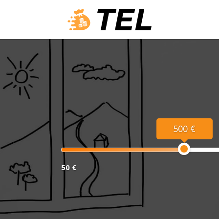
500 €
50 €