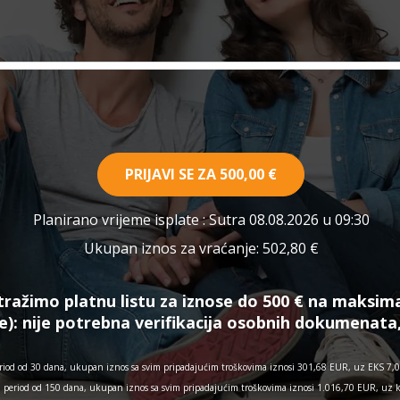
PRIJAVI SE ZA
500,00 €
Planirano vrijeme isplate
: Sutra 08.08.2026 u 09:30
Ukupan iznos za vraćanje:
502,80 €
tražimo platnu listu za iznose do 500 € na maksim
e):
nije potrebna verifikacija osobnih dokumenata
iod od 30 dana, ukupan iznos sa svim pripadajućim troškovima iznosi 301,68 EUR, uz EKS 7,03
a period od 150 dana, ukupan iznos sa svim pripadajućim troškovima iznosi 1.016,70 EUR, uz 