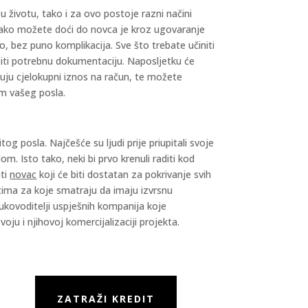
 u životu, tako i za ovo postoje razni načini
 kako možete doći do novca je kroz ugovaranje
 bez puno komplikacija. Sve što trebate učiniti
ložiti potrebnu dokumentaciju. Naposljetku će
ćuju cjelokupni iznos na račun, te možete
em vašeg posla.
g posla. Najčešće su ljudi prije priupitali svoje
om. Isto tako, neki bi prvo krenuli raditi kod
ati
novac
koji će biti dostatan za pokrivanje svih
ktima za koje smatraju da imaju izvrsnu
rukovoditelji uspješnih kompanija koje
ju i njihovoj komercijalizaciji projekta.
ZATRAŽI KREDIT