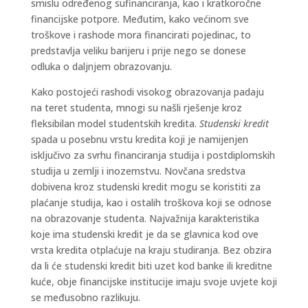
smislu određenog sufinanciranja, kao i kratkoročne
financijske potpore. Međutim, kako većinom sve
troškove i rashode mora financirati pojedinac, to
predstavlja veliku barijeru i prije nego se donese
odluka o daljnjem obrazovanju.
Kako postojeći rashodi visokog obrazovanja padaju
na teret studenta, mnogi su našli rješenje kroz
fleksibilan model studentskih kredita.
Studenski kredit
spada u posebnu vrstu kredita koji je namijenjen
isključivo za svrhu financiranja studija i postdiplomskih
studija u zemlji i inozemstvu. Novčana sredstva
dobivena kroz studenski kredit mogu se koristiti za
plaćanje studija, kao i ostalih troškova koji se odnose
na obrazovanje studenta. Najvažnija karakteristika
koje ima studenski kredit je da se glavnica kod ove
vrsta kredita otplaćuje na kraju studiranja. Bez obzira
da li će studenski kredit biti uzet kod banke ili kreditne
kuće, obje financijske institucije imaju svoje uvjete koji
se međusobno razlikuju.