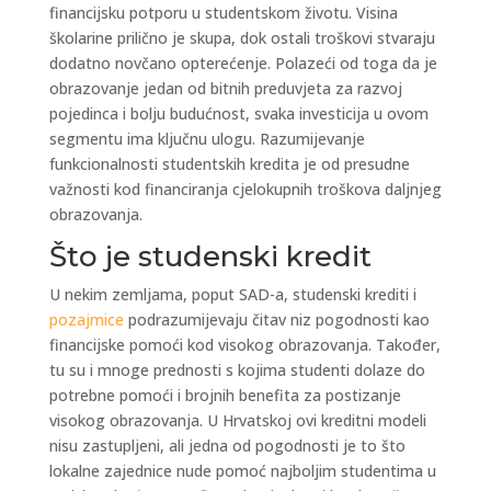
financijsku potporu u studentskom životu. Visina
školarine prilično je skupa, dok ostali troškovi stvaraju
dodatno novčano opterećenje. Polazeći od toga da je
obrazovanje jedan od bitnih preduvjeta za razvoj
pojedinca i bolju budućnost, svaka investicija u ovom
segmentu ima ključnu ulogu. Razumijevanje
funkcionalnosti studentskih kredita je od presudne
važnosti kod financiranja cjelokupnih troškova daljnjeg
obrazovanja.
Što je studenski kredit
U nekim zemljama, poput SAD-a, studenski krediti i
pozajmice
podrazumijevaju čitav niz pogodnosti kao
financijske pomoći kod visokog obrazovanja. Također,
tu su i mnoge prednosti s kojima studenti dolaze do
potrebne pomoći i brojnih benefita za postizanje
visokog obrazovanja. U Hrvatskoj ovi kreditni modeli
nisu zastupljeni, ali jedna od pogodnosti je to što
lokalne zajednice nude pomoć najboljim studentima u