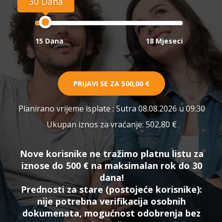
30 Dana
15 Dana
18 Mjeseci
PRIJAVI SE ZA
500,00 €
Planirano vrijeme isplate
: Sutra 08.08.2026 u 09:30
Ukupan iznos za vraćanje:
502,80 €
Nove korisnike ne tražimo platnu listu za
iznose do 500 € na maksimalan rok do 30
dana!
Prednosti za stare (postojeće korisnike):
nije potrebna verifikacija osobnih
dokumenata, mogućnost odobrenja bez