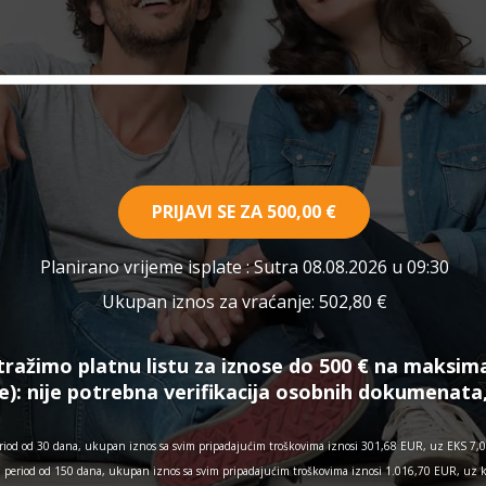
PRIJAVI SE ZA
500,00 €
Planirano vrijeme isplate
: Sutra 08.08.2026 u 09:30
Ukupan iznos za vraćanje:
502,80 €
tražimo platnu listu za iznose do 500 € na maksim
e):
nije potrebna verifikacija osobnih dokumenata
iod od 30 dana, ukupan iznos sa svim pripadajućim troškovima iznosi 301,68 EUR, uz EKS 7,03
a period od 150 dana, ukupan iznos sa svim pripadajućim troškovima iznosi 1.016,70 EUR, uz 