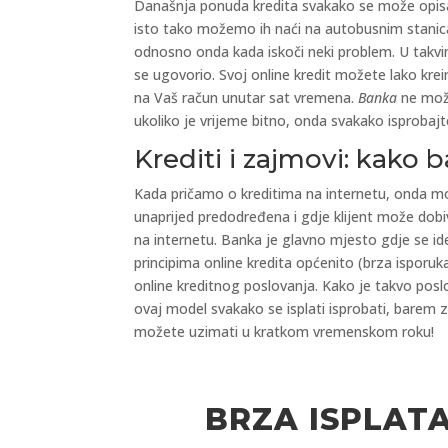
Današnja ponuda kredita svakako se može opisa
isto tako možemo ih naći na autobusnim stanicam
odnosno onda kada iskoči neki problem. U takvim s
se ugovorio. Svoj online kredit možete lako krei
na Vaš račun unutar sat vremena.
Banka
ne može
ukoliko je vrijeme bitno, onda svakako isprobajt
Krediti i zajmovi: kako
Kada pričamo o kreditima na internetu, onda mo
unaprijed predodređena i gdje klijent može dobiv
na internetu. Banka je glavno mjesto gdje se ide
principima online kredita općenito (brza isporu
online kreditnog poslovanja. Kako je takvo posl
ovaj model svakako se isplati isprobati, barem 
možete uzimati u kratkom vremenskom roku!
BRZA ISPLAT