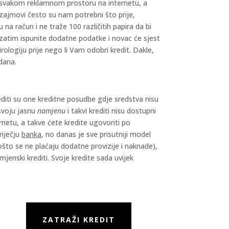
u svakom reklamnom prostoru na internetu, a
zajmovi često su nam potrebni što prije,
na račun i ne traže 100 različitih papira da bi
a zatim ispunite dodatne podatke i novac će sjest
ologiju prije nego li Vam odobri kredit. Dakle,
 dana.
iti su one kreditne posudbe gdje sredstva nisu
 svoju jasnu
namjenu
i takvi krediti nisu dostupni
rnetu, a takve ćete kredite ugovoriti po
riječju
banka
, no danas je sve prisutniji model
što se ne plaćaju dodatne provizije i naknade),
jenski krediti. Svoje kredite sada uvijek
ZATRAŽI KREDIT