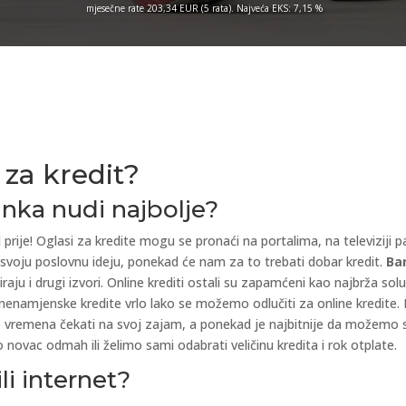
mjesečne rate 203,34 EUR (5 rata). Najveća EKS: 7,15 %
za kredit?
banka nudi najbolje?
prije! Oglasi za kredite mogu se pronaći na portalima, na televiziji
ali svoju poslovnu ideju, ponekad će nam za to trebati dobar kredit.
Ba
aju i drugi izvori. Online krediti ostali su zapamćeni kao najbrža sol
nenamjenske kredite vrlo lako se možemo odlučiti za online kredite. K
vremena čekati na svoj zajam, a ponekad je najbitnije da možemo sa
o novac odmah ili želimo sami odabrati veličinu kredita i rok otplate.
li internet?