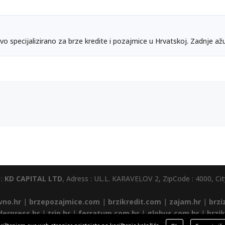
vo specijalizirano za brze kredite i pozajmice u Hrvatskoj. Zadnje ažu
 :
KD CAPITAL LTD
, Adress : UL.L. KARAVELOV 2, ZipCode : 4000, City
vno.hr
|
brzepozajmice.com
|
brzikredit.com
|
zajam.hr
|
brzi
iderpress.hr
|
trip.hr
|
ferratum.com.hr
|
globus.com.hr
|
brzik