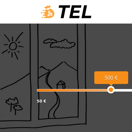
500 €
50 €