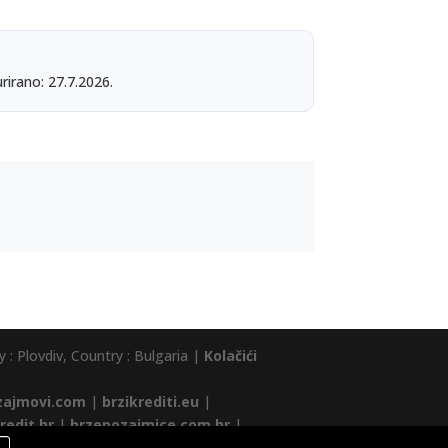
rirano: 27.7.2026.
 : Plovdiv, Country : Bulgaria |
Kolačići
zajmovi.com
|
brzikrediti.eu
|
redit.hr
|
brzepozajmice.com.hr
|