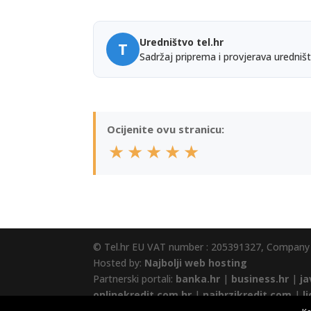
Uredništvo tel.hr
T
Sadržaj priprema i provjerava uredništ
Ocijenite ovu stranicu:
★
★
★
★
★
© Tel.hr EU VAT number : 205391327, Company
Hosted by:
Najbolji web hosting
Partnerski portali:
banka.hr
|
business.hr
|
ja
onlinekredit.com.hr
|
najbrzikredit.com
|
l
brzepozajmice.hr