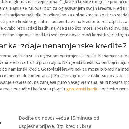
ti kao glomazna i sveprisutna. Oglasi za kredite mogu se pronaći 
a. Banka se također bori za oglašavanjem svojih kredita. Krediti i 
ituacijama najbolje je odlučiti se za online kredite koji brzo sjedaju 
rati preko kreditnog alata – odaberite visinu kredite te rok otplate, 
 ovako brzo izdati kredit, najviše zato što mora ispoštivati svu papir
e online zajmove i kredite i svoj ćete novac moći koristiti već istoga
 banka izdaje nenamjenske kredite?
ramo znati da su to uglavnom nenamjenski krediti. Nenamjenski kred
ena sredstva trošiti proizvoljno. Namjenski krediti su oni koji imaju
 po namjenski kredit. Gotovinski krediti pak se mogu pronaći na inte
ka i minimum dokumentacije). Krediti i zajmovi svakako su povezani s 
ovanje ekspresno, ne zahtjeva puno Vašeg vremena, ali ni novaca (po
za male posudbe i kada su u pitanju
gotovinski krediti
i općenito nenam
Dođite do novca već za 15 minuta od
A
uspješne prijave. Brzi krediti, brze